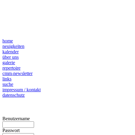
home
neuigkeiten
kalender
über uns
galerie
repertoire
cmm-newsletter
links
suche
impressum / kontakt
datenschutz
Benutzername
Passwort