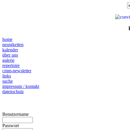
home
neuigkeiten
kalender
über uns
galerie
repertoire
cmm-newsletter
links
suche
impressum / kontakt
datenschutz
Benutzername
Passwort